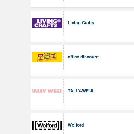
Living Crafts
office discount
TALLY-WEiJL
Wolford