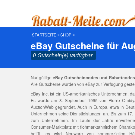
STARTSEITE
SHOP
eBay Gutscheine für Au
0 Gutschein(e) verfügbar
Nur gültige
eBay Gutscheincodes und Rabattcodes
Alle Gutscheine wurden von eBay zur Verfügung gestel
eBay Inc. ist ein US-amerikanisches Unternehmen, das
Es wurde am 3. September 1995 von Pierre Omidya
AuctionWeb gegründet. Auch in Europa, etwa in Deuts
Unternehmen seine Dienstleistungen an. Bis zum 17. 
zum Unternehmen. Im Laufe der Jahre erweitert
Consumer-Marktplatz mit flohmarktähnlichem Charakte
heißt, es wird Neuware von kommerziellen Hä