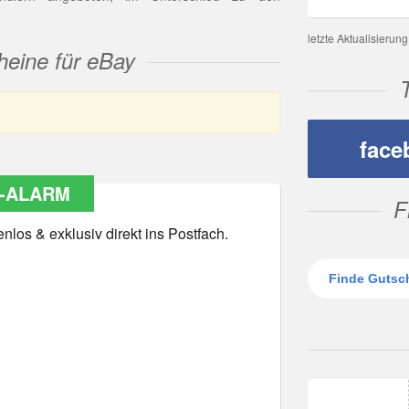
letzte Aktualisierun
heine für eBay
face
-ALARM
F
los & exklusiv direkt ins Postfach.