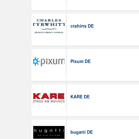
ctshirts DE
Pixum DE
KARE DE
bugatti DE