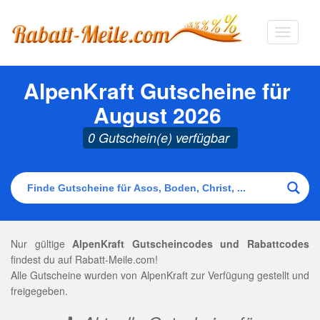
Navigat
ausklap
AlpenKraft Gutscheine für
August 2026
0 Gutschein(e) verfügbar
Nur gültige
AlpenKraft Gutscheincodes und Rabattcodes
findest du auf Rabatt-Meile.com!
Alle Gutscheine wurden von AlpenKraft zur Verfügung gestellt und
freigegeben.