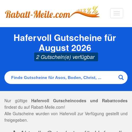
Navigat
ausklap
Hafervoll Gutscheine für
August 2026
2 Gutschein(e) verfügbar
Nur gültige
Hafervoll Gutscheincodes und Rabattcodes
findest du auf Rabatt-Meile.com!
Alle Gutscheine wurden von Hafervoll zur Verfügung gestellt und
freigegeben.