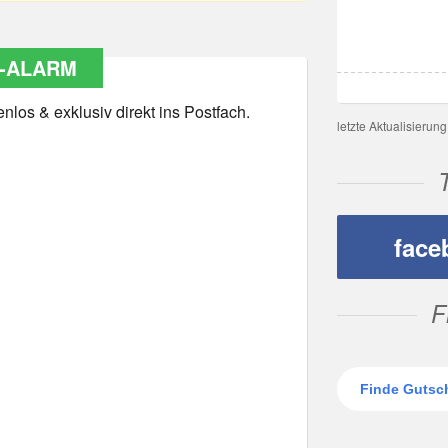
-ALARM
los & exklusiv direkt ins Postfach.
letzte Aktualisierun
face
F