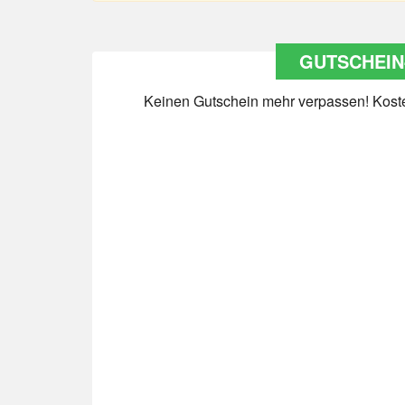
GUTSCHEIN
Keinen Gutschein mehr verpassen! Kosten
Datenschutz
*
Ja Datenschutz gelesen
Newsletter abonnieren
*
Ja Newsletter abonnieren