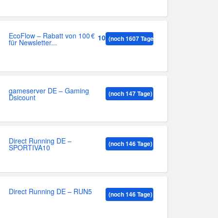
EcoFlow – Rabatt von 100 €
100
(noch 1607 Tage)
für Newsletter...
gameserver DE – Gaming
(noch 147 Tage)
Dsicount
Direct Running DE –
(noch 146 Tage)
SPORTIVA10
Direct Running DE – RUN5
(noch 146 Tage)