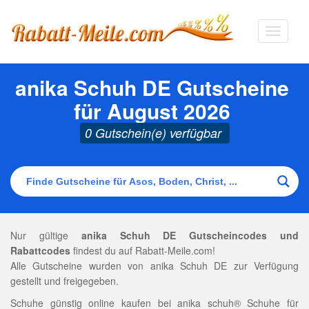
Navigat
ausklap
anika Schuh DE Gutscheine
für August 2026
0 Gutschein(e) verfügbar
Nur gültige
anika Schuh DE Gutscheincodes und
Rabattcodes
findest du auf Rabatt-Meile.com!
Alle Gutscheine wurden von anika Schuh DE zur Verfügung
gestellt und freigegeben.
Schuhe günstig online kaufen bei anika schuh® Schuhe für