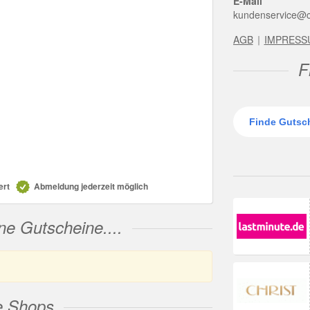
E-Mail
kundenservice@c
AGB
IMPRESS
F
ert
Abmeldung jederzeit möglich
ne Gutscheine....
e Shops