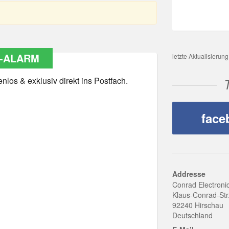
-ALARM
letzte Aktualisierun
los & exklusiv direkt ins Postfach.
face
Addresse
Conrad Electroni
Klaus-Conrad-Str
92240 Hirschau
Deutschland