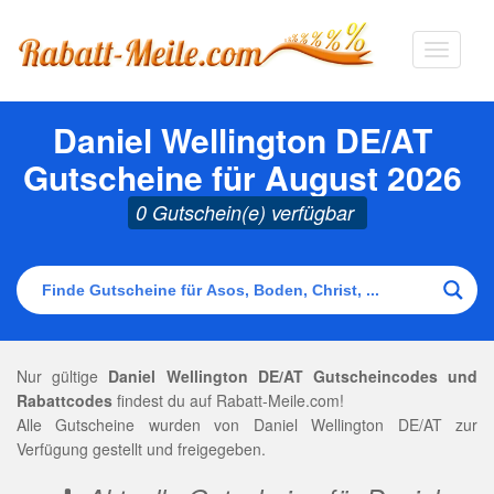
Navigat
ausklap
Daniel Wellington DE/AT
Gutscheine für August 2026
0 Gutschein(e) verfügbar
Nur gültige
Daniel Wellington DE/AT Gutscheincodes und
Rabattcodes
findest du auf Rabatt-Meile.com!
Alle Gutscheine wurden von Daniel Wellington DE/AT zur
Verfügung gestellt und freigegeben.