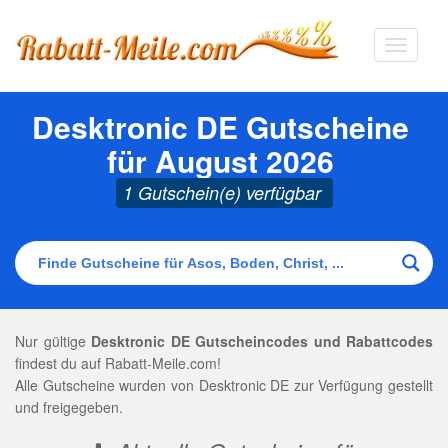
Navigat
ausklap
Desktronic DE Gutscheine
für August 2026
1 Gutschein(e) verfügbar
Nur gültige
Desktronic DE Gutscheincodes und Rabattcodes
findest du auf Rabatt-Meile.com!
Alle Gutscheine wurden von Desktronic DE zur Verfügung gestellt
und freigegeben.