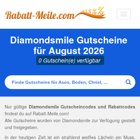
Navigat
ausklap
Diamondsmile Gutscheine
für August 2026
0 Gutschein(e) verfügbar
Nur gültige
Diamondsmile Gutscheincodes und Rabattcodes
findest du auf Rabatt-Meile.com!
Alle Gutscheine wurden von Diamondsmile zur Verfügung gestellt
und freigegeben.
In der heutigen Zeit ist ein strahlend weißes Lächeln ein Muss.