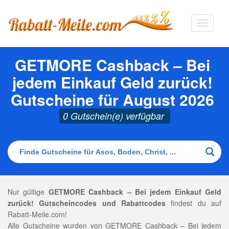
Navigat
ausklap
GETMORE Cashback – Bei
jedem Einkauf Geld zurück!
Gutscheine für August 2026
0 Gutschein(e) verfügbar
Nur gültige
GETMORE Cashback – Bei jedem Einkauf Geld
zurück! Gutscheincodes und Rabattcodes
findest du auf
Rabatt-Meile.com!
Alle Gutscheine wurden von GETMORE Cashback – Bei jedem