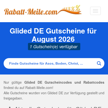
Navigat
ausklap
Glided DE Gutscheine für
August 2026
1 Gutschein(e) verfügbar
Nur gültige
Glided DE Gutscheincodes und Rabattcodes
findest du auf Rabatt-Meile.com!
Alle Gutscheine wurden von Glided DE zur Verfügung gestellt und
freigegeben.