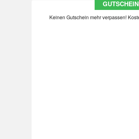
GUTSCHEIN
Keinen Gutschein mehr verpassen! Kosten
Datenschutz
*
Ja Datenschutz gelesen
Newsletter abonnieren
*
Ja Newsletter abonnieren