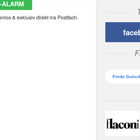
-ALARM
los & exklusiv direkt ins Postfach.
face
F