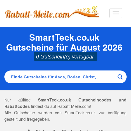
Navigat
ausklap
SmartTeck.co.uk
Gutscheine für August 2026
0 Gutschein(e) verfügbar
Nur gültige
SmartTeck.co.uk Gutscheincodes und
Rabattcodes
findest du auf Rabatt-Meile.com!
Alle Gutscheine wurden von SmartTeck.co.uk zur Verfügung
gestellt und freigegeben.