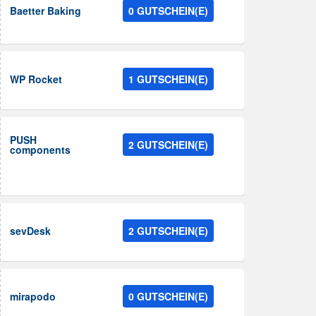
Baetter Baking
0 GUTSCHEIN(E)
WP Rocket
1 GUTSCHEIN(E)
PUSH
2 GUTSCHEIN(E)
components
sevDesk
2 GUTSCHEIN(E)
mirapodo
0 GUTSCHEIN(E)