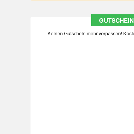
GUTSCHEIN
Keinen Gutschein mehr verpassen! Kosten
Datenschutz
*
Ja Datenschutz gelesen
Newsletter abonnieren
*
Ja Newsletter abonnieren