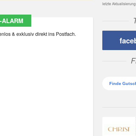
letzte Aktualisierun
-ALARM
los & exklusiv direkt ins Postfach.
face
F