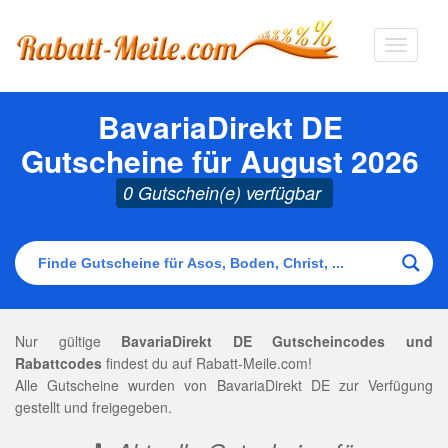
Navigat
ausklap
BavariaDirekt DE
Gutscheine für August 2026
0 Gutschein(e) verfügbar
Nur gültige
BavariaDirekt DE Gutscheincodes und
Rabattcodes
findest du auf Rabatt-Meile.com!
Alle Gutscheine wurden von BavariaDirekt DE zur Verfügung
gestellt und freigegeben.