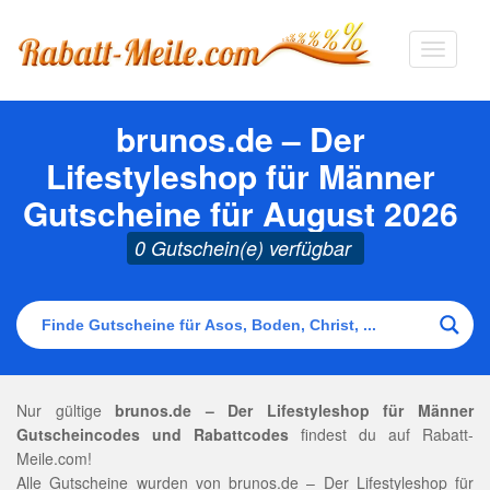
Navigat
ausklap
brunos.de – Der
Lifestyleshop für Männer
Gutscheine für August 2026
0 Gutschein(e) verfügbar
Nur gültige
brunos.de – Der Lifestyleshop für Männer
Gutscheincodes und Rabattcodes
findest du auf Rabatt-
Meile.com!
Alle Gutscheine wurden von brunos.de – Der Lifestyleshop für