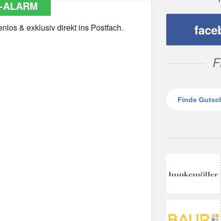
-ALARM
face
los & exklusiv direkt ins Postfach.
F