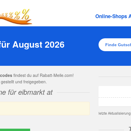
Online-Shops A
für August 2026
tcodes
findest du auf Rabatt-Meile.com!
gestellt und freigegeben.
e für eibmarkt at
letzte Aktualisierun