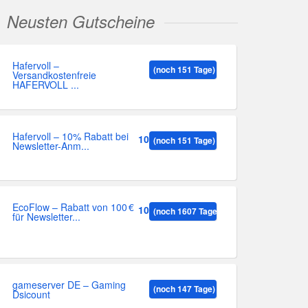
Neusten Gutscheine
Hafervoll –
(noch 151 Tage)
Versandkostenfreie
HAFERVOLL ...
Hafervoll – 10% Rabatt bei
10%
(noch 151 Tage)
Newsletter-Anm...
EcoFlow – Rabatt von 100 €
100
(noch 1607 Tage)
für Newsletter...
gameserver DE – Gaming
(noch 147 Tage)
Dsicount