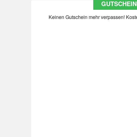
GUTSCHEIN
Keinen Gutschein mehr verpassen! Kosten
Datenschutz
*
Ja Datenschutz gelesen
Newsletter abonnieren
*
Ja Newsletter abonnieren