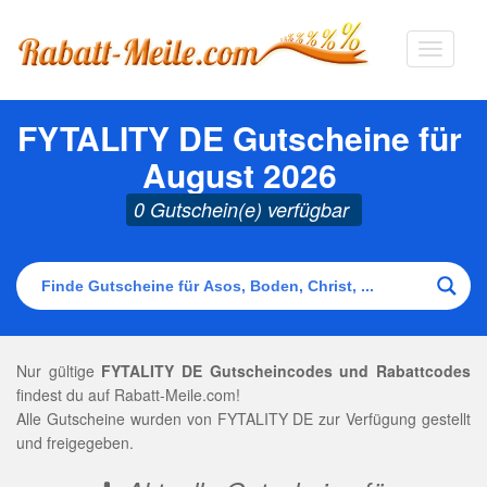
Navigat
ausklap
FYTALITY DE Gutscheine für
August 2026
0 Gutschein(e) verfügbar
Nur gültige
FYTALITY DE Gutscheincodes und Rabattcodes
findest du auf Rabatt-Meile.com!
Alle Gutscheine wurden von FYTALITY DE zur Verfügung gestellt
und freigegeben.