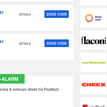
-A7
ZEIGE CODE
DETAILS
-A7
ZEIGE CODE
DETAILS
-ALARM
los & exklusiv direkt ins Postfach.