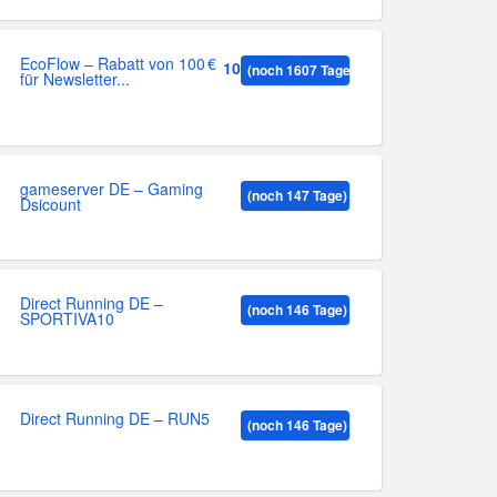
EcoFlow – Rabatt von 100 €
100
(noch 1607 Tage)
für Newsletter...
gameserver DE – Gaming
(noch 147 Tage)
Dsicount
Direct Running DE –
(noch 146 Tage)
SPORTIVA10
Direct Running DE – RUN5
(noch 146 Tage)