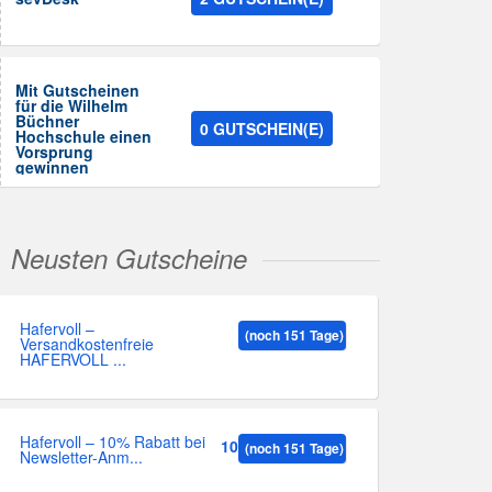
Mit Gutscheinen
für die Wilhelm
Büchner
0 GUTSCHEIN(E)
Hochschule einen
Vorsprung
gewinnen
Neusten Gutscheine
Hafervoll –
(noch 151 Tage)
Versandkostenfreie
HAFERVOLL ...
Hafervoll – 10% Rabatt bei
10%
(noch 151 Tage)
Newsletter-Anm...