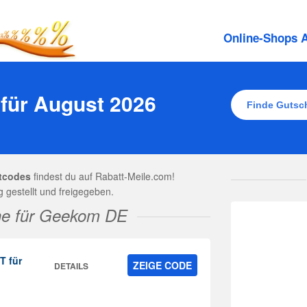
Online-Shops A
für August 2026
tcodes
findest du auf Rabatt-Meile.com!
gestellt und freigegeben.
ne für Geekom DE
T für
ZEIGE CODE
DETAILS