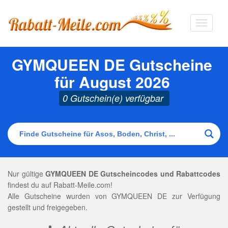
Navigat
ausklap
GYMQUEEN DE Gutscheine
für August 2026
0 Gutschein(e) verfügbar
Nur gültige
GYMQUEEN DE Gutscheincodes und Rabattcodes
findest du auf Rabatt-Meile.com!
Alle Gutscheine wurden von GYMQUEEN DE zur Verfügung
gestellt und freigegeben.