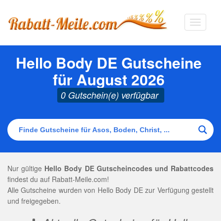
Navigat
ausklap
Hello Body DE Gutscheine
für August 2026
0 Gutschein(e) verfügbar
Nur gültige
Hello Body DE Gutscheincodes und Rabattcodes
findest du auf Rabatt-Meile.com!
Alle Gutscheine wurden von Hello Body DE zur Verfügung gestellt
und freigegeben.