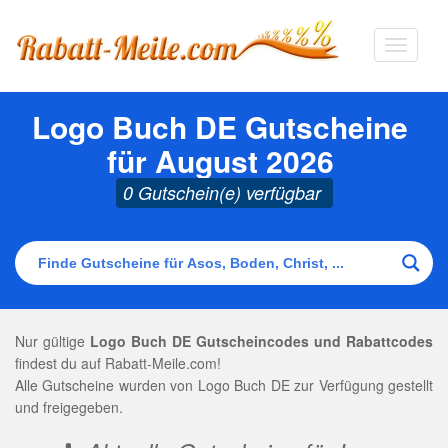
Navigat
ausklap
Logo Buch DE Gutscheine
für August 2026
0 Gutschein(e) verfügbar
Nur gültige
Logo Buch DE Gutscheincodes und Rabattcodes
findest du auf Rabatt-Meile.com!
Alle Gutscheine wurden von Logo Buch DE zur Verfügung gestellt
und freigegeben.