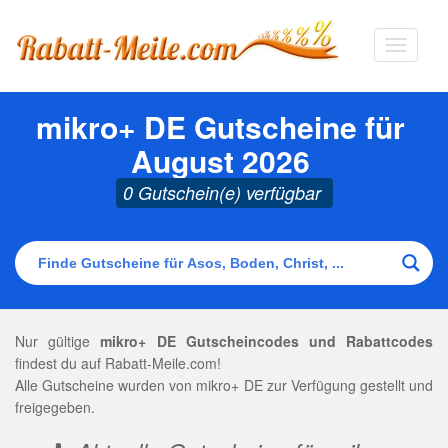
Navigat
ausklap
mikro+ DE Gutscheine für
August 2026
0 Gutschein(e) verfügbar
Nur gültige
mikro+ DE Gutscheincodes und Rabattcodes
findest du auf Rabatt-Meile.com!
Alle Gutscheine wurden von mikro+ DE zur Verfügung gestellt und
freigegeben.