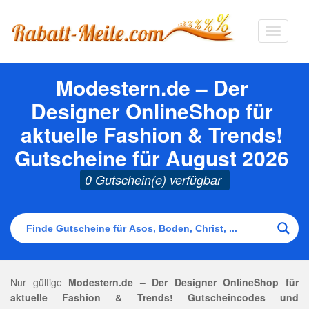
Navigat
ausklap
Modestern.de – Der
Designer OnlineShop für
aktuelle Fashion & Trends!
Gutscheine für August 2026
0 Gutschein(e) verfügbar
Nur gültige
Modestern.de – Der Designer OnlineShop für
aktuelle Fashion & Trends! Gutscheincodes und