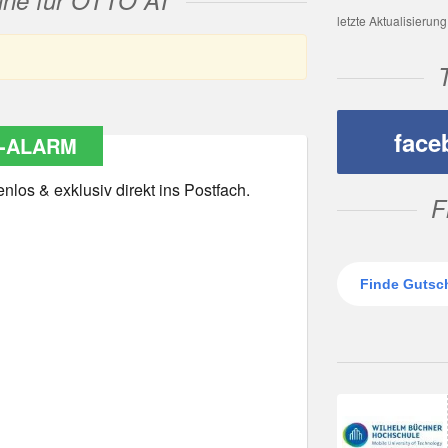
ine für OTTO AT
letzte Aktualisierun
face
-ALARM
los & exklusiv direkt ins Postfach.
F