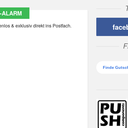
-ALARM
face
los & exklusiv direkt ins Postfach.
F