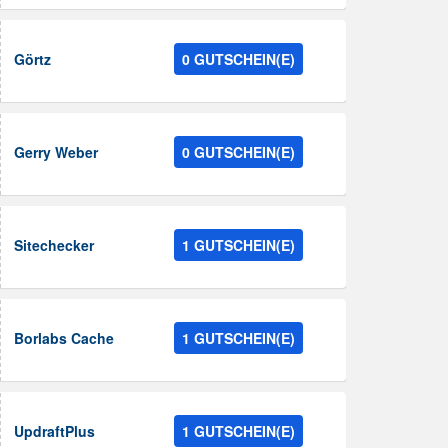
Görtz
0 GUTSCHEIN(E)
Gerry Weber
0 GUTSCHEIN(E)
Sitechecker
1 GUTSCHEIN(E)
Borlabs Cache
1 GUTSCHEIN(E)
UpdraftPlus
1 GUTSCHEIN(E)