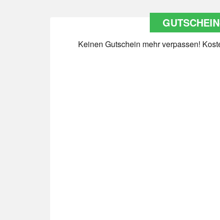
GUTSCHEIN
Keinen Gutschein mehr verpassen! Kosten
Datenschutz
*
Ja Datenschutz gelesen
Newsletter abonnieren
*
Ja Newsletter abonnieren