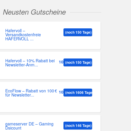
Neusten Gutscheine
Hafervoll –
(noch 150 Tage)
Versandkostenfreie
HAFERVOLL ...
Hafervoll – 10% Rabatt bei
10%
(noch 150 Tage)
Newsletter-Anm...
EcoFlow – Rabatt von 100 €
100
(noch 1606 Tage)
für Newsletter...
gameserver DE – Gaming
(noch 146 Tage)
Dsicount