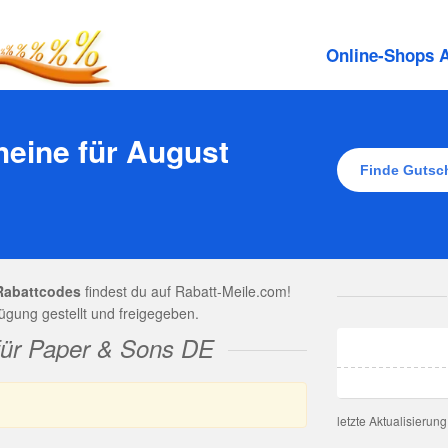
Online-Shops A
eine für August
Rabattcodes
findest du auf Rabatt-Meile.com!
gung gestellt und freigegeben.
für Paper & Sons DE
letzte Aktualisierun