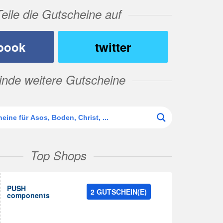
Teile die Gutscheine auf
book
twitter
inde weitere Gutscheine
Top Shops
PUSH
2 GUTSCHEIN(E)
components