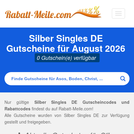
Navigat
ausklap
Silber Singles DE
Gutscheine für August 2026
0 Gutschein(e) verfügbar
Nur gültige
Silber Singles DE Gutscheincodes und
Rabattcodes
findest du auf Rabatt-Meile.com!
Alle Gutscheine wurden von Silber Singles DE zur Verfügung
gestellt und freigegeben.