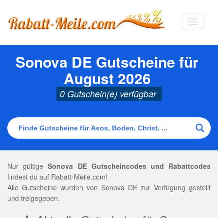
Navigat
ausklap
Sonova DE Gutscheine für
August 2026
0 Gutschein(e) verfügbar
Nur gültige
Sonova DE Gutscheincodes und Rabattcodes
findest du auf Rabatt-Meile.com!
Alle Gutscheine wurden von Sonova DE zur Verfügung gestellt
und freigegeben.