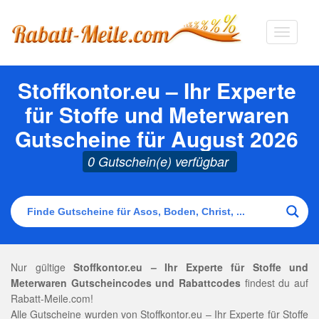
Navigat
ausklap
Stoffkontor.eu – Ihr Experte
für Stoffe und Meterwaren
Gutscheine für August 2026
0 Gutschein(e) verfügbar
Nur gültige
Stoffkontor.eu – Ihr Experte für Stoffe und
Meterwaren Gutscheincodes und Rabattcodes
findest du auf
Rabatt-Meile.com!
Alle Gutscheine wurden von Stoffkontor.eu – Ihr Experte für Stoffe