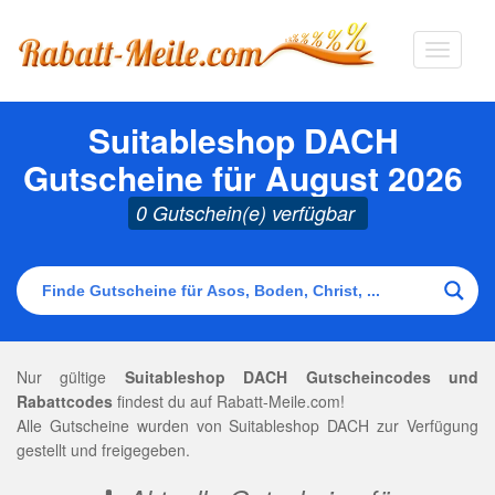
Navigat
ausklap
Suitableshop DACH
Gutscheine für August 2026
0 Gutschein(e) verfügbar
Nur gültige
Suitableshop DACH Gutscheincodes und
Rabattcodes
findest du auf Rabatt-Meile.com!
Alle Gutscheine wurden von Suitableshop DACH zur Verfügung
gestellt und freigegeben.