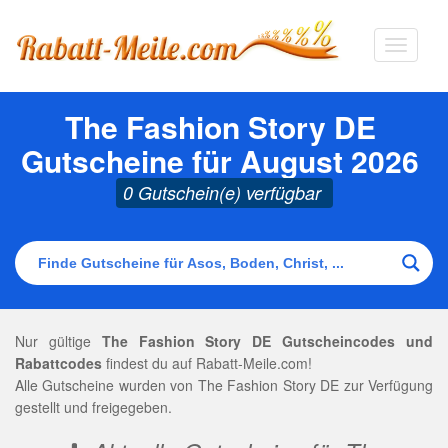
Navigat
ausklap
The Fashion Story DE
Gutscheine für August 2026
0 Gutschein(e) verfügbar
Nur gültige
The Fashion Story DE Gutscheincodes und
Rabattcodes
findest du auf Rabatt-Meile.com!
Alle Gutscheine wurden von The Fashion Story DE zur Verfügung
gestellt und freigegeben.