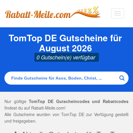
Navigat
ausklap
TomTop DE Gutscheine für
August 2026
0 Gutschein(e) verfügbar
Nur gültige
TomTop DE Gutscheincodes und Rabattcodes
findest du auf Rabatt-Meile.com!
Alle Gutscheine wurden von TomTop DE zur Verfügung gestellt
und freigegeben.