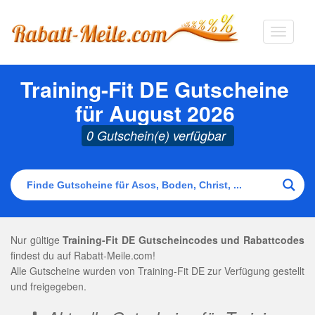
Navigat
ausklap
Training-Fit DE Gutscheine
für August 2026
0 Gutschein(e) verfügbar
Nur gültige
Training-Fit DE Gutscheincodes und Rabattcodes
findest du auf Rabatt-Meile.com!
Alle Gutscheine wurden von Training-Fit DE zur Verfügung gestellt
und freigegeben.