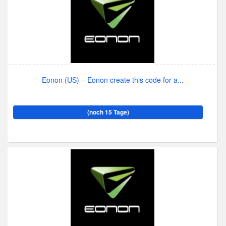
Eonon (US) – Eonon create this code for a...
(noch 15 Tage)