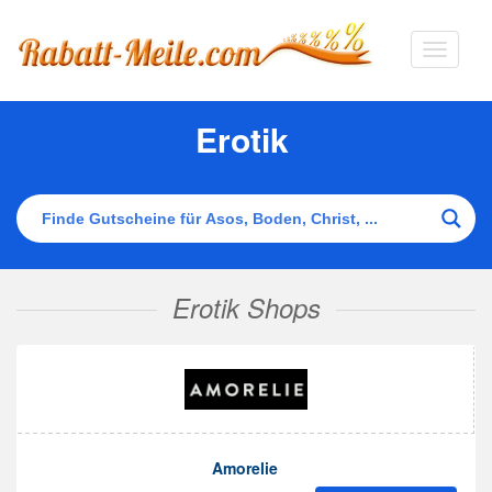
Navigat
ausklap
Erotik
Erotik Shops
Amorelie