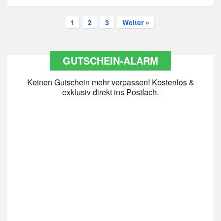
1
2
3
Weiter »
GUTSCHEIN-ALARM
Keinen Gutschein mehr verpassen! Kostenlos &
exklusiv direkt ins Postfach.
Datenschutz
*
Ja Datenschutz gelesen
Newsletter abonnieren
*